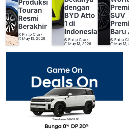
Produksi
dengan
Premi
Touran
BYD Atto
SUV
Resmi
1 di
Prem
Berakhir
Indonesia
Baru 
Philip Clark
May 13, 2026
Philip Clark
Philip C
May 13, 2026
May 13,