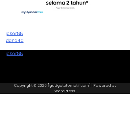
joker88
dana4d
joker88
Copyright © 2026 [gadgetotomotif.com] | Powered by
WordPress
.