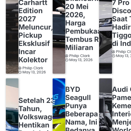
Carhartt
7 Pro
20 Mei
Edition
Disco
2026,
2027
Saat 
Harga
Meluncur,
Hadi
Pembukaan
Pickup
Tigg
Tembus Rp1
Eksklusif
di In
Miliaran
Incar
Philip C
Philip Clark
May 13,
Kolektor
May 13, 2026
Philip Clark
May 13, 2026
BYD
OTOMOTIF
AUDI
OT
BYD
Audi
OTOMOTIF
VOLKSWAGEN
Seagull
Pame
Setelah 23
Punya
Keme
Tahun,
Beberapa
Inter
Volkswagen
Nama, Ini
Menj
Hentikan
Bedanya
Worl