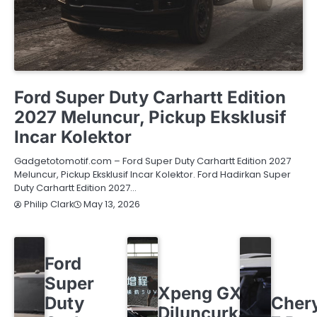
FORD
OTOMOTIF
Ford Super Duty Carhartt Edition
2027 Meluncur, Pickup Eksklusif
Incar Kolektor
Gadgetotomotif.com – Ford Super Duty Carhartt Edition 2027
Meluncur, Pickup Eksklusif Incar Kolektor. Ford Hadirkan Super
Duty Carhartt Edition 2027…
May 13, 2026
Philip Clark
FORD
OTOMOTIF
Ford
OTOMOTIF
XPENG
Super
CHERY
O
Xpeng GX
Duty
Cher
Diluncurkan