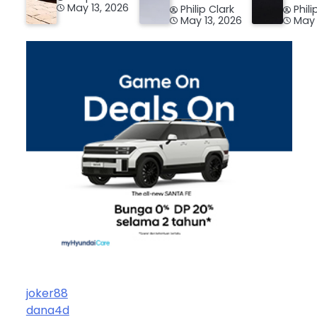
May 13, 2026
Philip Clark
Phili
May 13, 2026
May 
joker88
dana4d