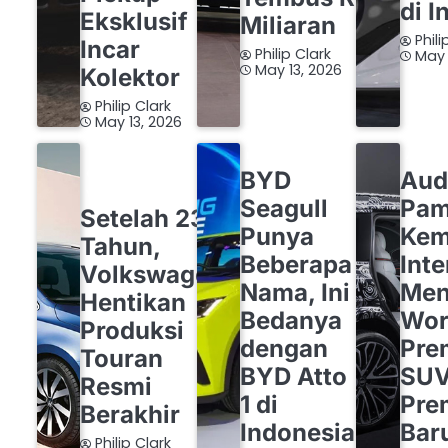
di I
Eksklusif
Miliaran
Phili
Incar
Philip Clark
May 
May 13, 2026
Kolektor
Philip Clark
May 13, 2026
BYD
OTOMOTIF
AUDI
BYD
Aud
OTOMOTIF
VOLKSWAGEN
Seagull
Pam
Setelah 23
Punya
Ke
Tahun,
Beberapa
Inte
Volkswagen
Nama, Ini
Men
Hentikan
Bedanya
Wor
Produksi
dengan
Pre
Touran
BYD Atto
SU
Resmi
1 di
Pre
Berakhir
Indonesia
Bar
Philip Clark