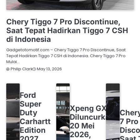
CHERY
OTOMOTIF
Chery Tiggo 7 Pro Discontinue,
Saat Tepat Hadirkan Tiggo 7 CSH
di Indonesia
Gadgetotomotif.com – Chery Tiggo 7 Pro Discontinue, Saat
Tepat Hadirkan Tiggo 7 CSH di Indonesia. Chery Tiggo 7 Pro
Mulai…
May 13, 2026
Philip Clark
FORD
OTOMOTIF
Ford
OTOMOTIF
XPENG
Super
CHERY
O
Xpeng GX
Duty
Cher
Diluncurkan
Carhartt
7 Pro
20 Mei
Edition
Disco
2026,
2027
Saat 