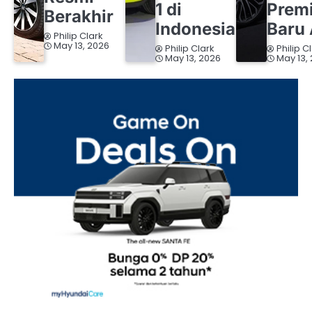
1 di
Prem
Berakhir
Indonesia
Baru 
Philip Clark
May 13, 2026
Philip Clark
Philip C
May 13, 2026
May 13,