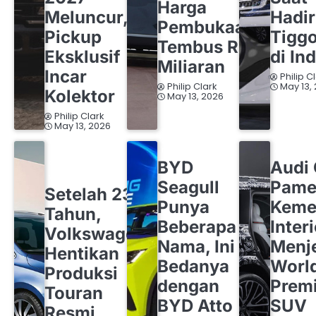
Harga
Meluncur,
Hadi
Pembukaan
Pickup
Tigg
Tembus Rp1
Eksklusif
di In
Miliaran
Incar
Philip C
Philip Clark
May 13,
Kolektor
May 13, 2026
Philip Clark
May 13, 2026
BYD
OTOMOTIF
AUDI
OT
BYD
Audi
OTOMOTIF
VOLKSWAGEN
Seagull
Pame
Setelah 23
Punya
Keme
Tahun,
Beberapa
Inter
Volkswagen
Nama, Ini
Menj
Hentikan
Bedanya
Worl
Produksi
dengan
Premi
Touran
BYD Atto
SUV
Resmi