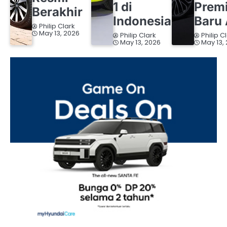
1 di
Prem
Berakhir
Indonesia
Baru 
Philip Clark
May 13, 2026
Philip Clark
Philip C
May 13, 2026
May 13,