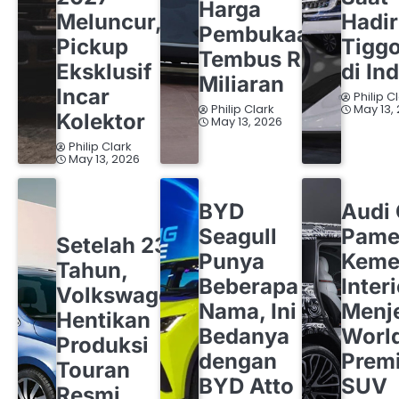
Harga
Meluncur,
Hadi
Pembukaan
Pickup
Tigg
Tembus Rp1
Eksklusif
di In
Miliaran
Incar
Philip C
Philip Clark
May 13,
Kolektor
May 13, 2026
Philip Clark
May 13, 2026
BYD
OTOMOTIF
AUDI
OT
BYD
Audi
OTOMOTIF
VOLKSWAGEN
Seagull
Pame
Setelah 23
Punya
Keme
Tahun,
Beberapa
Inter
Volkswagen
Nama, Ini
Menj
Hentikan
Bedanya
Worl
Produksi
dengan
Premi
Touran
BYD Atto
SUV
Resmi