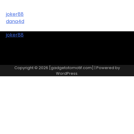
joker88
dana4d
joker88
Copyright © 2026 [gadgetotomotif.com] | Powered by
WordPress
.