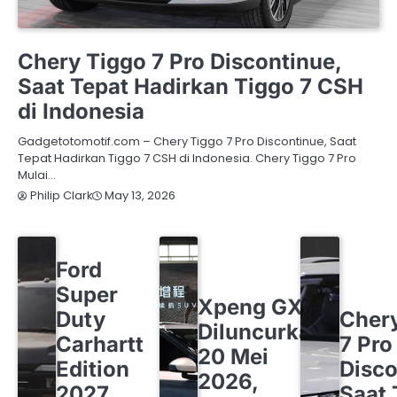
CHERY
OTOMOTIF
Chery Tiggo 7 Pro Discontinue,
Saat Tepat Hadirkan Tiggo 7 CSH
di Indonesia
Gadgetotomotif.com – Chery Tiggo 7 Pro Discontinue, Saat
Tepat Hadirkan Tiggo 7 CSH di Indonesia. Chery Tiggo 7 Pro
Mulai…
May 13, 2026
Philip Clark
FORD
OTOMOTIF
Ford
OTOMOTIF
XPENG
Super
CHERY
O
Xpeng GX
Duty
Cher
Diluncurkan
Carhartt
7 Pro
20 Mei
Edition
Disco
2026,
2027
Saat 