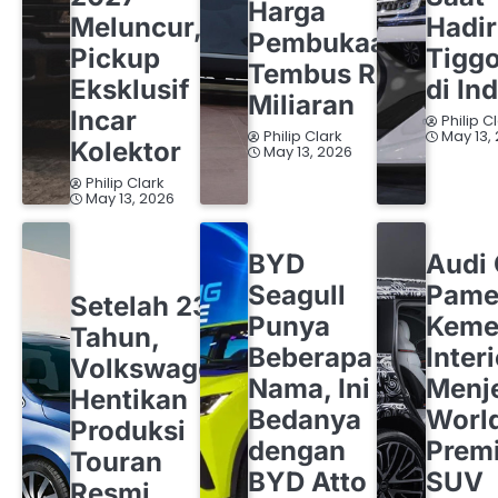
Harga
Meluncur,
Hadi
Pembukaan
Pickup
Tigg
Tembus Rp1
Eksklusif
di In
Miliaran
Incar
Philip C
Philip Clark
May 13,
Kolektor
May 13, 2026
Philip Clark
May 13, 2026
BYD
OTOMOTIF
AUDI
OT
BYD
Audi
OTOMOTIF
VOLKSWAGEN
Seagull
Pame
Setelah 23
Punya
Keme
Tahun,
Beberapa
Inter
Volkswagen
Nama, Ini
Menj
Hentikan
Bedanya
Worl
Produksi
dengan
Premi
Touran
BYD Atto
SUV
Resmi