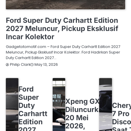
FORD
OTOMOTIF
Ford Super Duty Carhartt Edition
2027 Meluncur, Pickup Eksklusif
Incar Kolektor
Gadgetotomotif.com – Ford Super Duty Carhartt Edition 2027
Meluncur, Pickup Eksklusif Incar Kolektor. Ford Hadirkan Super
Duty Carhartt Edition 2027…
May 13, 2026
Philip Clark
FORD
OTOMOTIF
Ford
OTOMOTIF
XPENG
Super
CHERY
O
Xpeng GX
Duty
Cher
Diluncurkan
Carhartt
7 Pro
20 Mei
Edition
Disco
2026,
2027
Saat 