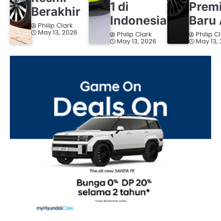
1 di
Prem
Berakhir
Indonesia
Baru 
Philip Clark
May 13, 2026
Philip Clark
Philip C
May 13, 2026
May 13,