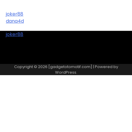
joker88
dana4d
joker88
Copyright © 2026 [gadgetotomotif.com] | Powered by
WordPress
.