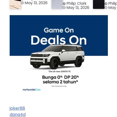
May 13, 2026
Philip Clark
Phili
May 13, 2026
May 
joker88
dana4d