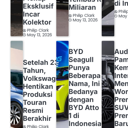
di I
Eksklusif
Miliaran
Phili
Incar
Philip Clark
May 
May 13, 2026
Kolektor
Philip Clark
May 13, 2026
BYD
OTOMOTIF
AUDI
BYD
Aud
OTOMOTIF
VOLKSWAGEN
Seagull
Pam
Setelah 23
Punya
Ke
Tahun,
Beberapa
Inte
Volkswagen
Nama, Ini
Men
Hentikan
Bedanya
Wor
Produksi
dengan
Pre
Touran
BYD Atto
SU
Resmi
1 di
Pre
Berakhir
Indonesia
Bar
Philip Clark