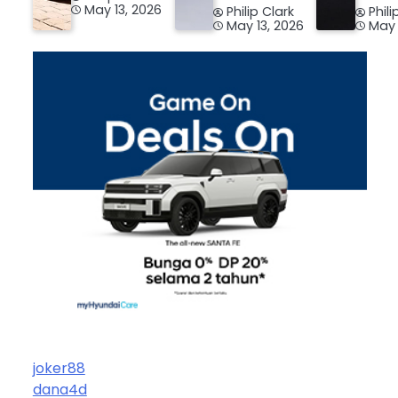
May 13, 2026
Philip Clark
Phili
May 13, 2026
May 
joker88
dana4d