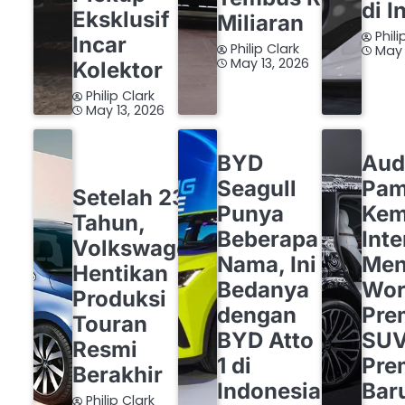
di I
Eksklusif
Miliaran
Phili
Incar
Philip Clark
May 
May 13, 2026
Kolektor
Philip Clark
May 13, 2026
BYD
OTOMOTIF
AUDI
BYD
Aud
OTOMOTIF
VOLKSWAGEN
Seagull
Pam
Setelah 23
Punya
Ke
Tahun,
Beberapa
Inte
Volkswagen
Nama, Ini
Men
Hentikan
Bedanya
Wor
Produksi
dengan
Pre
Touran
BYD Atto
SU
Resmi
1 di
Pre
Berakhir
Indonesia
Bar
Philip Clark