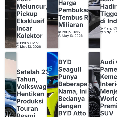
Harga
Meluncur,
Hadi
Pembukaan
Pickup
Tigg
Tembus Rp1
Eksklusif
di In
Miliaran
Incar
Philip C
Philip Clark
May 13,
Kolektor
May 13, 2026
Philip Clark
May 13, 2026
BYD
OTOMOTIF
AUDI
OT
BYD
Audi
OTOMOTIF
VOLKSWAGEN
Seagull
Pame
Setelah 23
Punya
Keme
Tahun,
Beberapa
Inter
Volkswagen
Nama, Ini
Menj
Hentikan
Bedanya
Worl
Produksi
dengan
Premi
Touran
BYD Atto
SUV
Resmi