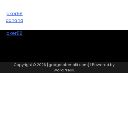
joker88
dana4d
joker88
Copyright © 2026 [gadgetotomotif.com] | Powered by
WordPress
.