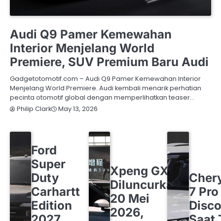
AUDI
OTOMOTIF
Audi Q9 Pamer Kemewahan
Interior Menjelang World
Premiere, SUV Premium Baru Audi
Gadgetotomotif.com – Audi Q9 Pamer Kemewahan Interior
Menjelang World Premiere. Audi kembali menarik perhatian
pecinta otomotif global dengan memperlihatkan teaser…
May 13, 2026
Philip Clark
FORD
OTOMOTIF
Ford
OTOMOTIF
XPENG
Super
CHERY
O
Xpeng GX
Duty
Cher
Diluncurkan
Carhartt
7 Pro
20 Mei
Edition
Disco
2026,
2027
Saat 