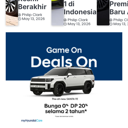
1 di
Prem
Berakhir
Indonesia
Baru 
Philip Clark
May 13, 2026
Philip Clark
Philip C
May 13, 2026
May 13,