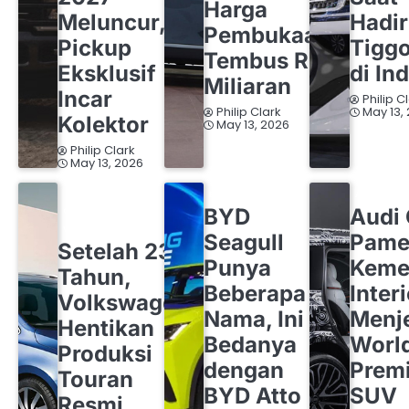
Harga
Meluncur,
Hadi
Pembukaan
Pickup
Tigg
Tembus Rp1
Eksklusif
di In
Miliaran
Incar
Philip C
Philip Clark
May 13,
Kolektor
May 13, 2026
Philip Clark
May 13, 2026
BYD
OTOMOTIF
AUDI
OT
BYD
Audi
OTOMOTIF
VOLKSWAGEN
Seagull
Pame
Setelah 23
Punya
Keme
Tahun,
Beberapa
Inter
Volkswagen
Nama, Ini
Menj
Hentikan
Bedanya
Worl
Produksi
dengan
Premi
Touran
BYD Atto
SUV
Resmi