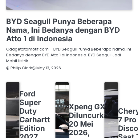
BYD
OTOMOTIF
BYD Seagull Punya Beberapa
Nama, Ini Bedanya dengan BYD
Atto 1 di Indonesia
Gadgetotomotif.com – BYD Seagull Punya Beberapa Nama, Ini
Bedanya dengan BYD Atto 1 di Indonesia. BYD Seagull Jadi
Mobil Listrik…
May 13, 2026
Philip Clark
FORD
OTOMOTIF
Ford
OTOMOTIF
XPENG
Super
CHERY
O
Xpeng GX
Duty
Cher
Diluncurkan
Carhartt
7 Pro
20 Mei
Edition
Disco
2026,
2027
Saat 