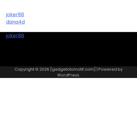
joker88
dana4d
joker88
Copyright © 2026 [gadgetotomotif.com] | Powered by
WordPress
.