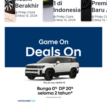
1 di
Prem
Berakhir
Indonesia
Baru 
Philip Clark
May 13, 2026
Philip Clark
Philip C
May 13, 2026
May 13,