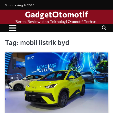
Skip
Sunday, Aug 9, 2026
to
GadgetOtomotif
content
Berita, Review, dan Teknologi Otomotif Terbaru
Tag:
mobil listrik byd