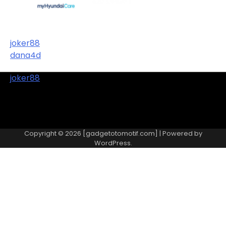
joker88
dana4d
joker88
Copyright © 2026 [gadgetotomotif.com] | Powered by
WordPress
.