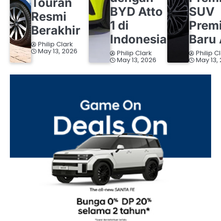
Touran
BYD Atto
SUV
Resmi
1 di
Prem
Berakhir
Indonesia
Baru 
Philip Clark
May 13, 2026
Philip Clark
Philip C
May 13, 2026
May 13,