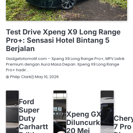
OTOMOTIF
XPENG
Test Drive Xpeng X9 Long Range
Pro+: Sensasi Hotel Bintang 5
Berjalan
Gadgetotomotif.com – Xpeng X9 Long Range Pro+, MPV Listrik
Premium dengan Aura Masa Depan. Xpeng X9 Long Range
Pro+ hadir…
May 10, 2026
Philip Clark
FORD
OTOMOTIF
Ford
OTOMOTIF
XPENG
Super
CHERY
O
Xpeng GX
Duty
Cher
Diluncurkan
Carhartt
7 Pro
20 Mei