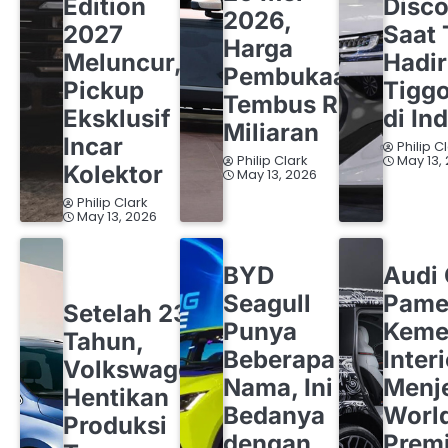
Edition
Disco
2026,
2027
Saat 
Harga
Meluncur,
Hadi
Pembukaan
Pickup
Tigg
Tembus Rp1
Eksklusif
di In
Miliaran
Incar
Philip C
Philip Clark
May 13,
Kolektor
May 13, 2026
Philip Clark
May 13, 2026
BYD
OTOMOTIF
AUDI
OT
BYD
Audi
OTOMOTIF
VOLKSWAGEN
Seagull
Pame
Setelah 23
Punya
Keme
Tahun,
Beberapa
Inter
Volkswagen
Nama, Ini
Menj
Hentikan
Bedanya
Worl
Produksi
dengan
Premi