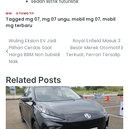
sedan listrik futuristik
MG
OTOMOTIF
Tagged
mg 07
,
mg 07 ungu
,
mobil mg 07
,
mobil
mg terbaru
Wuling Eksion EV Jadi
Royal Enfield Masuk 3
Post
Pilihan Cerdas Saat
Besar Merek Otomotif
navigation
Harga BBM Non Subsidi
Terkuat, Ferrari Tersalip
Naik
Related Posts