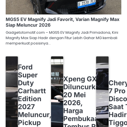
MGS5 EV Magnify Jadi Favorit, Varian Magnify Max
Siap Meluncur 2026
Gadgetotomotif.com – MGS5 EV Magnify Jadi Primadona, Kini
Magnify Max Siap Hadir dengan Fitur Lebih Gahar MG kembali
memperkuat posisinya…
FORD
OTOMOTIF
Ford
OTOMOTIF
XPENG
Super
CHERY
O
Xpeng GX
Duty
Cher
Diluncurkan
Carhartt
7 Pro
20 Mei
Edition
Disco
2026,
2027
Saat 
Harga
Meluncur,
Hadi
Pembukaan
Pickup
Tigg
Tembus Rp1