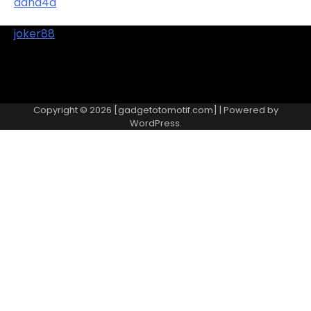
dana4d
joker88
Copyright © 2026 [gadgetotomotif.com] | Powered by
WordPress
.