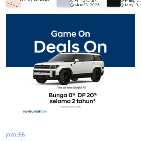
Philip Clark
Philip C
May 13, 2026
May 13,
joker88