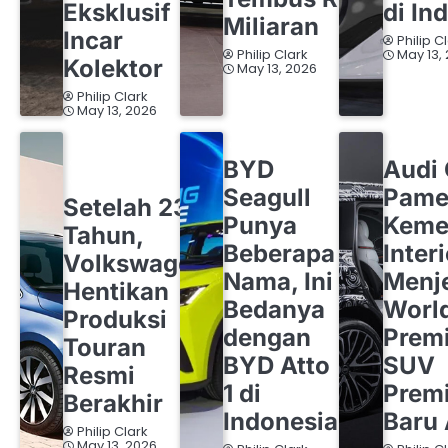
Eksklusif
di In
Miliaran
Incar
Philip C
Philip Clark
May 13,
Kolektor
May 13, 2026
Philip Clark
May 13, 2026
BYD
OTOMOTIF
AUDI
OT
BYD
Audi
OTOMOTIF
VOLKSWAGEN
Seagull
Pame
Setelah 23
Punya
Keme
Tahun,
Beberapa
Inter
Volkswagen
Nama, Ini
Menj
Hentikan
Bedanya
Worl
Produksi
dengan
Premi
Touran
BYD Atto
SUV
Resmi
1 di
Prem
Berakhir
Indonesia
Baru 
Philip Clark
May 13, 2026