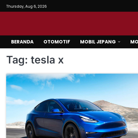
Skip
Thursday, Aug 6, 2026
to
content
BERANDA
OTOMOTIF
MOBIL JEPANG
MO
Tag:
tesla x