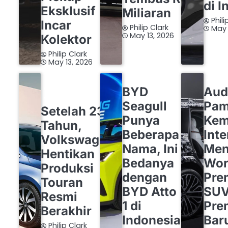
di I
Eksklusif
Miliaran
Phili
Incar
Philip Clark
May 
May 13, 2026
Kolektor
Philip Clark
May 13, 2026
BYD
OTOMOTIF
AUDI
BYD
Aud
OTOMOTIF
VOLKSWAGEN
Seagull
Pam
Setelah 23
Punya
Ke
Tahun,
Beberapa
Inte
Volkswagen
Nama, Ini
Men
Hentikan
Bedanya
Wor
Produksi
dengan
Pre
Touran
BYD Atto
SU
Resmi
1 di
Pre
Berakhir
Indonesia
Bar
Philip Clark