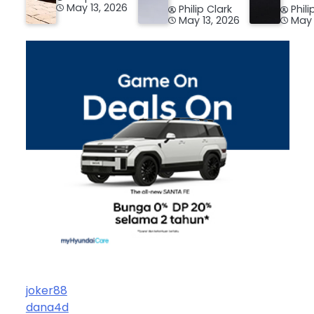
May 13, 2026
Philip Clark
Phili
May 13, 2026
May 
joker88
dana4d