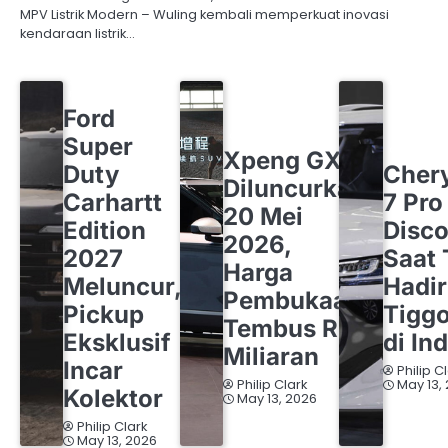
MPV Listrik Modern – Wuling kembali memperkuat inovasi
kendaraan listrik…
FORD
OTOMOTIF
Ford
OTOMOTIF
XPENG
Super
CHERY
O
Xpeng GX
Duty
Cher
Diluncurkan
Carhartt
7 Pro
20 Mei
Edition
Disco
2026,
2027
Saat 
Harga
Meluncur,
Hadi
Pembukaan
Pickup
Tigg
Tembus Rp1
Eksklusif
di In
Miliaran
Incar
Philip C
Philip Clark
May 13,
Kolektor
May 13, 2026
Philip Clark
May 13, 2026