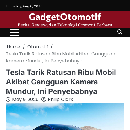
Skip
Thursday, Aug 6, 2026
to
GadgetOtomotif
content
Berita, Review, dan Teknologi Otomotif Terbaru
Home
Otomotif
Tesla Tarik Ratusan Ribu Mobil Akibat Gangguan
Kamera Mundur, Ini Penyebabnya
Tesla Tarik Ratusan Ribu Mobil
Akibat Gangguan Kamera
Mundur, Ini Penyebabnya
May 9, 2026
Philip Clark