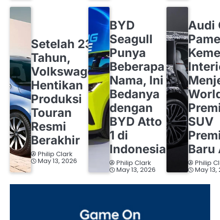
BYD
OTOMOTIF
AUDI
OT
BYD
Audi
OTOMOTIF
VOLKSWAGEN
Seagull
Pame
Setelah 23
Punya
Keme
Tahun,
Beberapa
Inter
Volkswagen
Nama, Ini
Menj
Hentikan
Bedanya
Worl
Produksi
dengan
Premi
Touran
BYD Atto
SUV
Resmi
1 di
Prem
Berakhir
Indonesia
Baru 
Philip Clark
May 13, 2026
Philip Clark
Philip C
May 13, 2026
May 13,