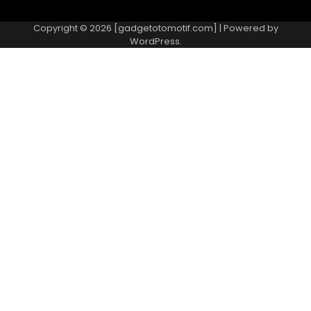
Copyright © 2026 [gadgetotomotif.com] | Powered by
WordPress
.