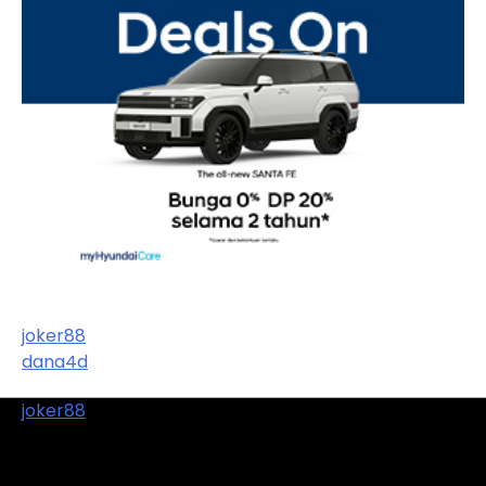
joker88
dana4d
joker88