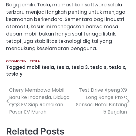
Bagi pemilik Tesla, memastikan software selalu
terbaru menjadi langkah penting untuk menjaga
keamanan berkendara. Sementara bagi industri
otomotif, kasus ini menegaskan bahwa masa
depan mobil bukan hanya soal tenaga listrik,
tetapi juga stabilitas teknologi digital yang
mendukung keselamatan pengguna.
OTOMOTIF
TESLA
Tagged
mobil tesla
,
tesla
,
tesla 3
,
tesla s
,
tesla x
,
tesla y
Chery Membawa Mobil
Test Drive Xpeng X9
Post
Baru ke Indonesia, Diduga
Long Range Pro+:
navigation
QQ3 EV Siap Ramaikan
Sensasi Hotel Bintang
Pasar EV Murah
5 Berjalan
Related Posts