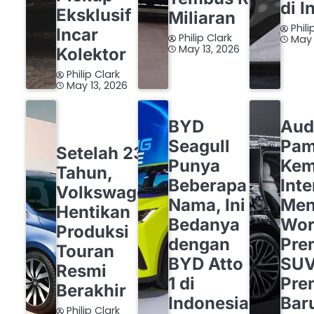
di I
Eksklusif
Miliaran
Phili
Incar
Philip Clark
May 
May 13, 2026
Kolektor
Philip Clark
May 13, 2026
BYD
OTOMOTIF
AUDI
BYD
Aud
OTOMOTIF
VOLKSWAGEN
Seagull
Pam
Setelah 23
Punya
Ke
Tahun,
Beberapa
Inte
Volkswagen
Nama, Ini
Men
Hentikan
Bedanya
Wor
Produksi
dengan
Pre
Touran
BYD Atto
SU
Resmi
1 di
Pre
Berakhir
Indonesia
Bar
Philip Clark