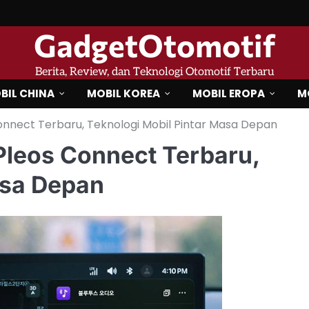
GadgetOtomotif
Berita, Review, dan Teknologi Otomotif Terbaru
BIL CHINA
MOBIL KOREA
MOBIL EROPA
M
nnect Terbaru, Teknologi Mobil Pintar Masa Depan
Pleos Connect Terbaru,
asa Depan