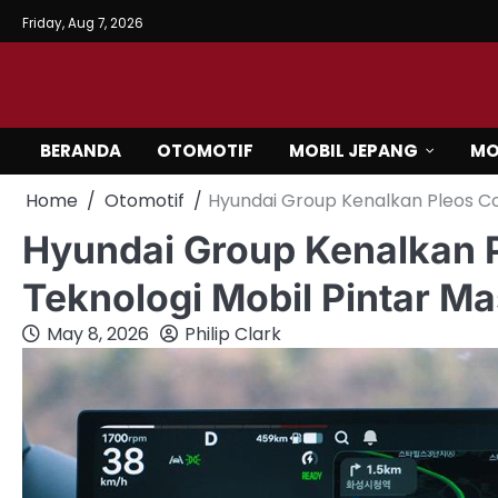
Skip
Friday, Aug 7, 2026
to
content
BERANDA
OTOMOTIF
MOBIL JEPANG
MO
Home
Otomotif
Hyundai Group Kenalkan Pleos Co
Hyundai Group Kenalkan 
Teknologi Mobil Pintar M
May 8, 2026
Philip Clark