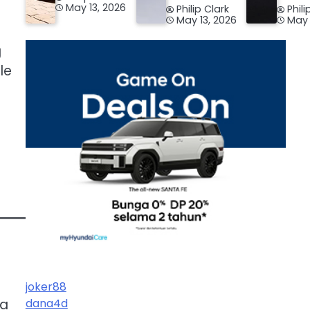
May 13, 2026
Philip Clark
Phili
May 13, 2026
May 
g
le
joker88
da
dana4d