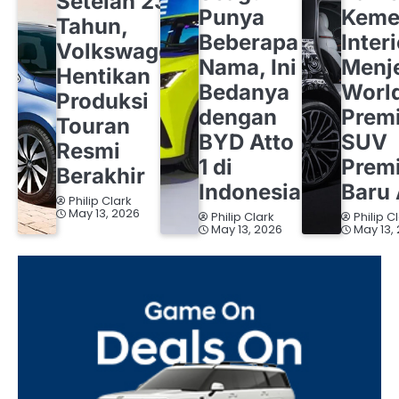
Setelah 23
Punya
Keme
Tahun,
Beberapa
Inter
Volkswagen
Nama, Ini
Menj
Hentikan
Bedanya
Worl
Produksi
dengan
Premi
Touran
BYD Atto
SUV
Resmi
1 di
Prem
Berakhir
Indonesia
Baru 
Philip Clark
May 13, 2026
Philip Clark
Philip C
May 13, 2026
May 13,