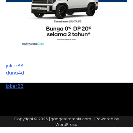
joker88
dana4d
joker88
Copyright © 2026 [gadgetotomotif.com] | Powered by
WordPress
.