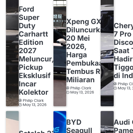
FORD
OTOMOTIF
Ford
OTOMOTIF
XPENG
Super
CHERY
O
Xpeng GX
Duty
Cher
Diluncurkan
Carhartt
7 Pro
20 Mei
Edition
Disco
2026,
2027
Saat 
Harga
Meluncur,
Hadi
Pembukaan
Pickup
Tigg
Tembus Rp1
Eksklusif
di In
Miliaran
Incar
Philip C
Philip Clark
May 13,
Kolektor
May 13, 2026
Philip Clark
May 13, 2026
BYD
OTOMOTIF
AUDI
OT
BYD
Audi
OTOMOTIF
VOLKSWAGEN
Seagull
Pame