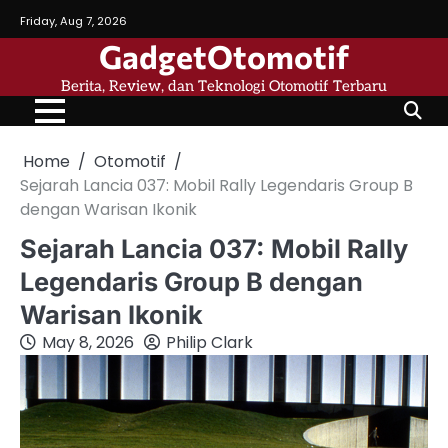
Skip
Friday, Aug 7, 2026
to
GadgetOtomotif
content
Berita, Review, dan Teknologi Otomotif Terbaru
Home
Otomotif
Sejarah Lancia 037: Mobil Rally Legendaris Group B
dengan Warisan Ikonik
Sejarah Lancia 037: Mobil Rally
Legendaris Group B dengan
Warisan Ikonik
May 8, 2026
Philip Clark